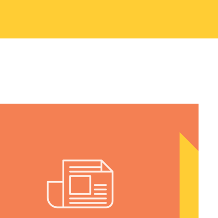
ticia Reproductiva, sobre el Arresto de una Parter
utiva del Instituto Nacional de Latinas por la Just
El abusón de la clase y los derechos de las mujere