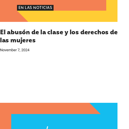
EN LAS NOTICIAS
El abusón de la clase y los derechos de
las mujeres
November 7, 2024
ejecutiva del Instituto Nacional de Latinas por la 
ociada en Texas del Instituto Nacional de Latinas p
Declaración de Lupe M. Rodríguez sobre la decisi