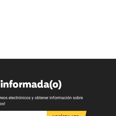
informada(o)
orreos electrónicos y obtener información sobre
os!