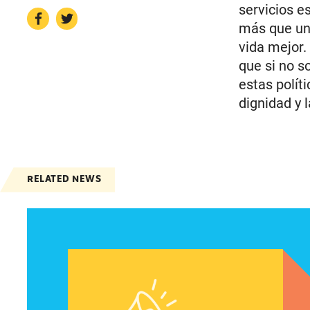
servicios e
más que un 
vida mejor.
que si no s
estas polít
dignidad y 
RELATED NEWS
Declaración de Lupe M. Rodríguez, directora ej