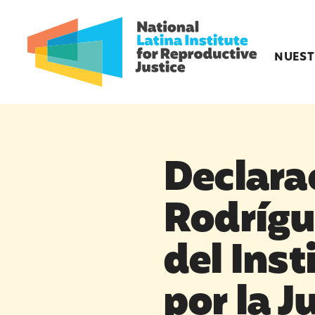
NUEST
Declara
Rodrígue
del Inst
por la J