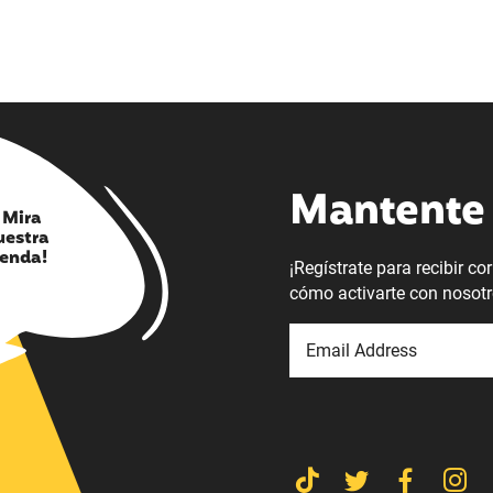
Mantente 
¡ Mira
uestra
ienda!
¡Regístrate para recibir c
cómo activarte con nosotr