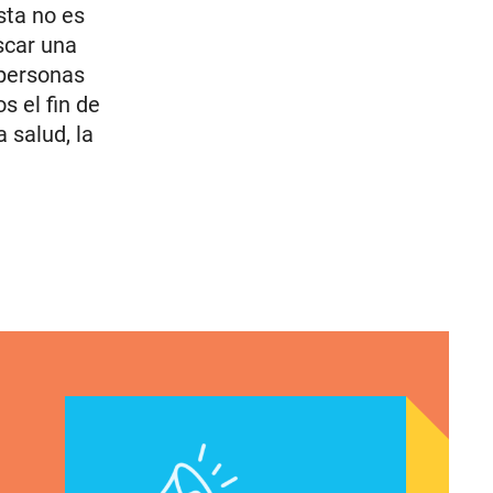
sta no es
scar una
 personas
s el fin de
 salud, la
sticia Reproductiva, sobre el actual cierre gubern
ior de Relaciones Gubernamentales del Instituto N
Declaración de Lupe M. Rodríguez, Directora Ejecu