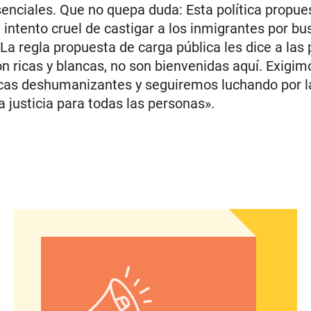
senciales. Que no quepa duda: Esta política propue
intento cruel de castigar a los inmigrantes por bu
 La regla propuesta de carga pública les dice a las
on ricas y blancas, no son bienvenidas aquí. Exigimo
icas deshumanizantes y seguiremos luchando por la
la justicia para todas las personas».
ecutiva del Instituto Nacional de Latinas por la Ju
Declaración de Ann Marie Benitez, directora sén