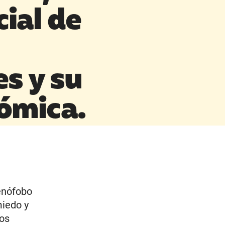
cial de
s y su
nómica.
xenófobo
miedo y
los