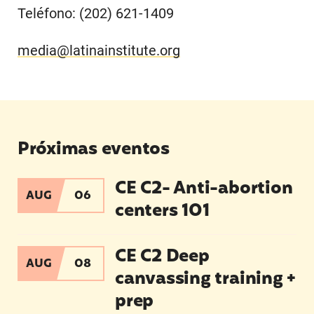
Teléfono: (202) 621-1409
media@latinainstitute.org
Próximas eventos
CE C2- Anti-abortion
CE C2- Anti-abortion centers 101
AUG
06
centers 101
CE C2 Deep canvassing training + prep
CE C2 Deep
AUG
08
canvassing training +
prep