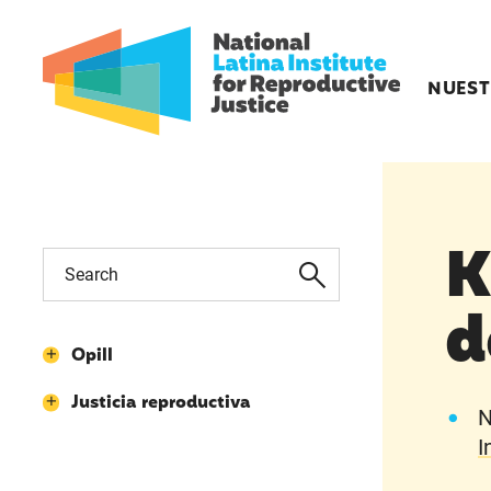
NUEST
K
d
Opill
Justicia reproductiva
N
I