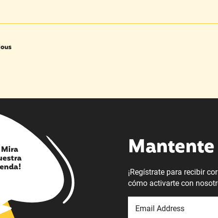
ious
Mantente 
¡ Mira
uestra
ienda!
¡Regístrate para recibir c
cómo activarte con nosotr