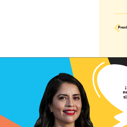
Prev
n
t